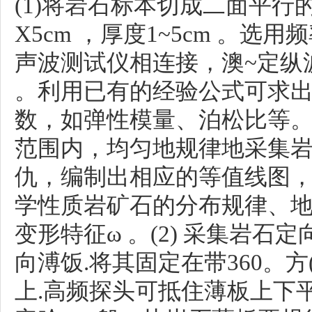
(1)将岩石标本切成二面平行
X5cm ，厚度1~5cm 。选
声波测试仪相连接，澳~定纵波速
。利用已有的经验公式可求
数，如弹性模量、泊松比等
范围内，均匀地规律地采集
仇，编制出相应的等值线图
学性质岩矿石的分布规律、
变形特征ω 。(2) 采集岩石定
向溥饭.将其固定在带360。方
上.高频探头可抵住薄板上下平