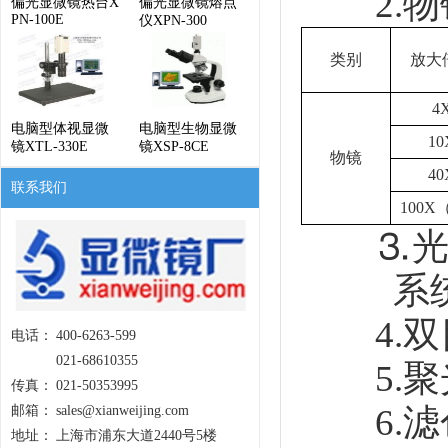
2.物
偏光显微镜热台X
偏光显微镜熔点
PN-100E
仪XPN-300
类别
放大
4
电脑型体视显微
电脑型生物显微
10
镜XTL-330E
镜XSP-8CE
物镜
40
联系我们
100X
⒊光学放
系统放大
4.双目
电话：
400-6263-599
021-68610355
5.聚
传真：
021-50353995
6.滤
邮箱：
sales@xianweijing.com
地址：
上海市浦东大道2440号5楼