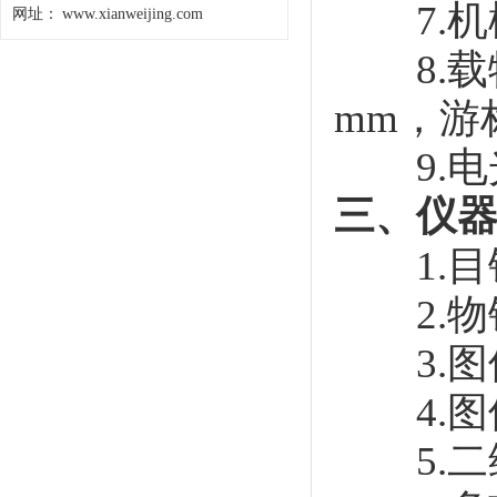
7.机械
网址：
www.xianweijing.com
8.载物
mm，游标
9.电光
三、仪
1.目镜：
2.物镜：
3.图
4.图
5.二