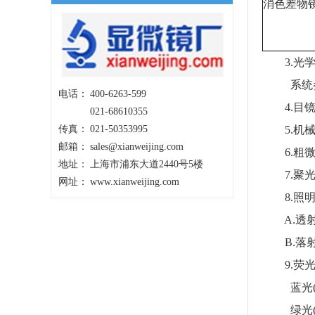
消色差物
3.光学放
系统参考放
电话：
400-6263-599
4.目镜筒
021-68610355
传真：
021-50353995
5.机械式载
邮箱：
sales@xianweijing.com
6.粗微动
地址：
上海市浦东大道2440号5楼
7.聚光镜
网址：
www.xianweijing.com
8.照明
A.透射照明
B.落射荧
9.荧光
蓝光(B):
绿光(G):