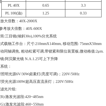
镜
PL 40X
0.65
3.3
PL 100(油)
1.25
0.33
大倍数：40X-2000X
大倍数：40X-600X
:三目镜(倾斜30o),100%分光系统
物工作台：尺寸:210mmX140mm, 移动范围: 75mmX50mm
同轴调焦, 粗动松紧可调,带锁紧和限位装置板,微动格值:2μm.
:阿贝聚光镜 N.A.1.25可上下升降
系统：
光源6V/30W卤素灯(亮度可调)；220V/50Hz
光光源100W超高压直流汞灯；220V/50Hz
滤光片组:
激发光波段:420~485nm
激发光波段:460~550nm