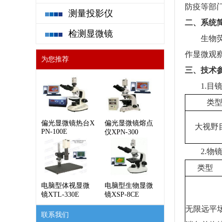
防疫等部
测量投影仪
二、系统
检测显微镜
生物荧光
作显微观
为您推荐
三、技术
1.目
类
偏光显微镜热台X
偏光显微镜熔点
大视野
PN-100E
仪XPN-300
2.物
类型
电脑型体视显微
电脑型生物显微
镜XTL-330E
镜XSP-8CE
无限远平
联系我们