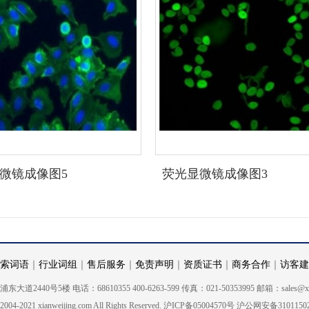
微镜成像图5
荧光显微镜成像图3
索词语
｜
行业词组
｜
售后服务
｜
免责声明
｜
资质证书
｜
商务合作
｜
访客建
2440号5楼 电话：68610355 400-6263-599 传真：021-50353995 邮箱：sales@xian
t 2004-2021 xianweijing.com All Rights Reserved. 沪ICP备05004570号 沪公网安备310115