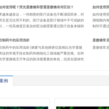
如何使用呢？荧光显微镜和普通显微镜有何区别？
如何使用
术越来越发达，一些精密的医疗设备也不断涌现而来，对
如何使用荧
而言是无往而不利的。医疗设备是医疗领域中不可或缺的
测细胞内有
分，一些高难度且复杂的医治都需要通过医疗设备来辅助
制剂可通
像等）来
镜在制药中的应用浅析
显微镜常
镜在制药中的应用浅析1摘要与其他精密仪器相比光学显微
显微镜常
表征的常规手段在制药和精细化工领域被严重忽视。在样
光学显微镜无可争议的扮演着重要的角色，但其在固体性
一样可以发挥重要的作用。本文主要目的在于矫正（光学
的）这种失衡同时旨在说明光学显微镜特别是偏光显微镜
案例