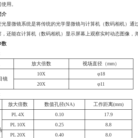
门使用。
简介
显微镜系统是将传统的光学显微镜与计算机（数码相机）通过
察，还能在计算机（数码相机）显示屏幕上观察实时动态图像，
参数
镜
型
放大倍数
视场直径（mm）
10X
φ18
目镜
20X
φ11
镜
放大倍数
数值孔径(NA)
工作距离(mm)
PL 4X
0.10
17.9
PL 10X
0.25
8.8
场
PL 20X
0.40
8.0