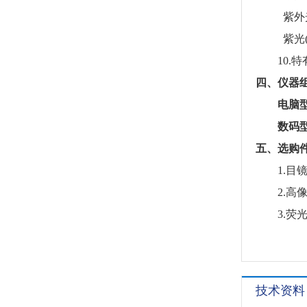
紫外光(U
紫光(V)
10.特
四、仪器
电脑型
数码型
五、选购
1.目镜：
2.高像
3.荧光
技术资料