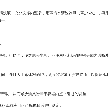
洗液，充分洗涤内壁后，用蒸馏水清洗器皿（至少5次），再
晾干。
林。
钠进行处理，使之脱去水相。不使用粉末状硫酸钠是因为其吸
，并且大于总体积的1/3，则应将溶液至少静置1h，以保证水
萃取，从而减少油类附着于容器内壁上引起的误差。
应体积萃取液用正己烷稀释后进行测定。