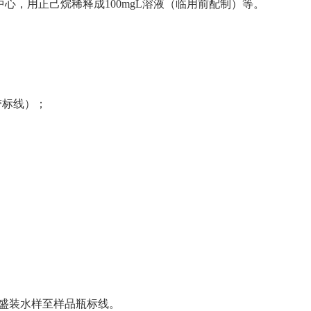
中心，用正己烷稀释成100mgL溶液（临用前配制）等。
；
带标线）；
盛装水样至样品瓶标线。