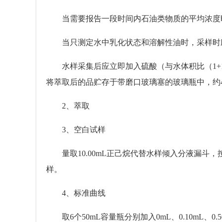
当需要报告一段时间内石油类物质的平均浓度时
当只测定水中乳化状态和溶解性油时，采样时应注
水样采集后应立即加入硫酸（与水体积比（1+1）
将萃取后的品贮存于带磨口玻璃塞的玻璃瓶中，约
2、萃取
3、空白试样
量取10.00mL正己烷代替水样倾入分液漏斗，
样。
4、标准曲线
取6个50mL容量瓶分别加入0mL、0.10mL、0.50m