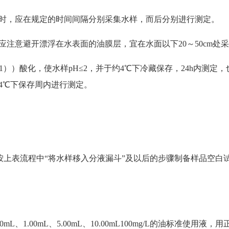
，应在规定的时间间隔分别采集水样，而后分别进行测定。
意避开漂浮在水表面的油膜层，宜在水面以下20～50cm处
）酸化，使水样pH≤2，并于约4℃下冷藏保存，24h内测定，
4℃下保存周内进行测定。
按上表流程中“将水样移入分液漏斗”及以后的步骤制备样品空白
L、1.00mL、5.00mL、10.00mL100mg/L的油标准使用液，用