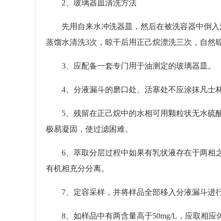
2、玻璃器皿清洗方法
先用自来水冲洗器皿，然后在被洗容器中倒入清
蒸馏水清洗3次，晾干后用正己烷漂洗三次，自然
3、应配备一套专门用于油测定的玻璃器皿。
4、分液漏斗的磨口处、活塞处不应涂抹凡士
5、残留在正己烷中的水相可用颗粒状无水硫酸
极易凝固，使过滤困难。
6、萃取分层过程中如果有乳状液存在于两相之间
有机相充分分离。
7、定容采样，并将样品全部移入分液漏斗进行
8、如样品中有两含量高于50mg/L，应取相