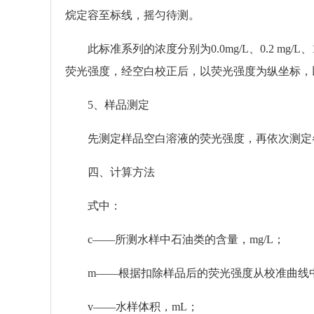
烷定容至标线，摇匀待测。
此标准系列的浓度分别为0.0mg/L、0.2 mg/L、1.0 
荧光强度，经空白校正后，以荧光强度为纵坐标，
5、样品测定
先测定样品空白溶液的荧光强度，再依次测定
四、计算方法
式中：
c——所测水样中石油类的含量，mg/L；
m——根据扣除样品后的荧光强度从校准曲线中
v——水样体积，mL；