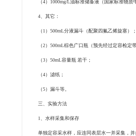
（4）1000mg/L油标准储备液（国家标准物质
4、其它：
（1）500mL分液漏斗（配聚四氟乙烯旋塞）
（2）500mL棕色广口瓶（预先经过定容检定
（3）50mL容量瓶 若干；
（4）滤纸；
（5）漏斗等。
三、实验方法
1、水样采集和保存
单独定容采水样，应连同表层水一并采集，并