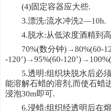
(4)固定容器应大些.
3.漂洗:流水冲洗2—10h.
4.脱水:从低浓度酒精到高
70%(数分钟)→80%(60-120’)
-120’)→95%(60-120’)→100%(
5.透明:组织块脱水后必
能溶解石蜡的溶剂,而使石蜡进
浸泡30m即可.
6.浸蜡:组织经透明后在