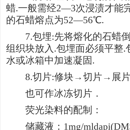
蜡.一般需经2—3次浸渍才能完
的石蜡熔点为52—56℃.
7.包埋:先将熔化的石蜡
组织块放入.包埋面必须平整
水或冰箱中加速凝固.
8.切片:修块→切片→展片
也可作冰冻切片．
荧光染料的配制：
储藏液：1mg/mldapi(D