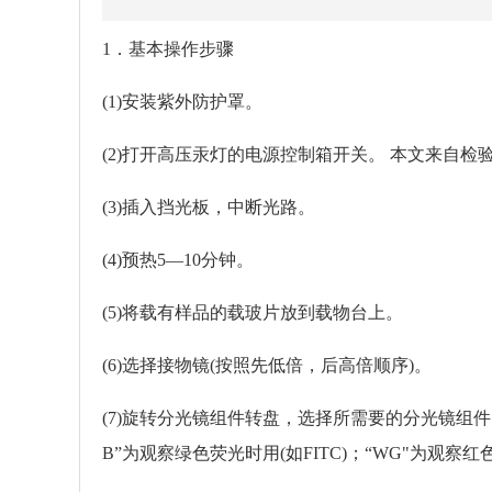
1．基本操作步骤
(1)安装紫外防护罩。
(2)打开高压汞灯的电源控制箱开关。
本文来自检
(3)插入挡光板，中断光路。
(4)预热5—10分钟。
(5)将载有样品的载玻片放到载物台上。
(6)选择接物镜(按照先低倍，后高倍顺序)。
(7)旋转分光镜组件转盘，选择所需要的分光镜组件：
B”为观察绿色荧光时用(如FITC)；“WG"为观察红色