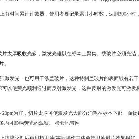
控制箱上有时间累计计数器，使用者要记录累计小时数，达到300小时
间，玻片太厚吸收光多，激发光难以在标本上聚集。载玻片必须光洁
片。
。为加强激发光，也可用干涉盖玻片，这种特制盖玻片的表面镀有若
，它可以使荧光顺利通过而反射激发光，这种反射的激发光可激发
5～20pm为宜，切片太厚可使激发光大部分消耗在标本下部，而物
多均可影响荧光的观察。
检验地带网
加上抗淬灭剂后再用指甲油(实际操作中体会指甲油封片效果很好