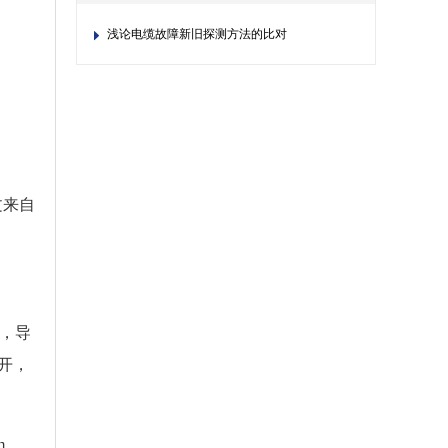
浅论电缆故障新旧探测方法的比对
文来自
路，导
开，
m