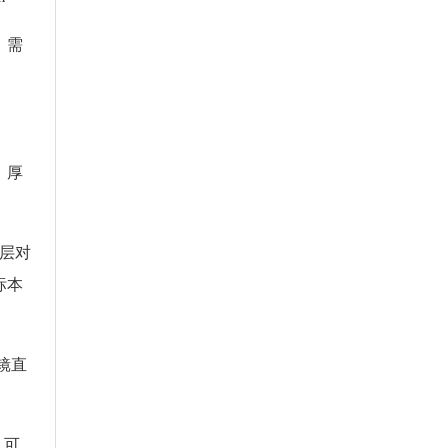
，需
，厚
干层对
标本
镜直
，可