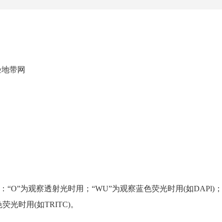
验地带网
“O”为观察透射光时用；“WU”为观察蓝色荧光时用(如DAPl)；
荧光时用(如TRITC)。