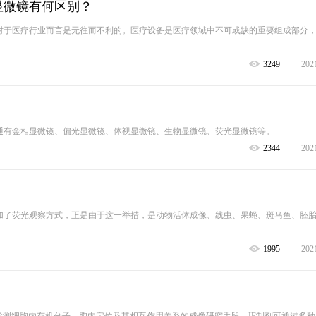
显微镜有何区别？
对于医疗行业而言是无往而不利的。医疗设备是医疗领域中不可或缺的重要组成部分
3249
202
通有金相显微镜、偏光显微镜、体视显微镜、生物显微镜、荧光显微镜等。
2344
202
加了荧光观察方式，正是由于这一举措，是动物活体成像、线虫、果蝇、斑马鱼、胚
1995
202