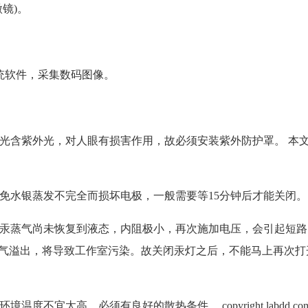
镜)。
系统软件，采集数码图像。
出的光含紫外光，对人眼有损害作用，故必须安装紫外防护罩。
本
以免水银蒸发不完全而损坏电极，一般需要等15分钟后才能关闭。
灯内汞蒸气尚未恢复到液态，内阻极小，再次施加电压，会引起短
气溢出，将导致工作室污染。故关闭汞灯之后，不能马上再次打
作环境温度不宜太高，必须有良好的散热条件。
copyright labdd.co