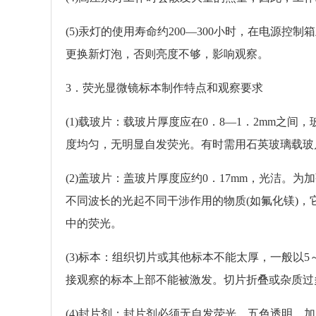
(5)汞灯的使用寿命约200—300小时，在电源
更换新灯泡，否则亮度不够，影响观察。
3．荧光显微镜标本制作特点和观察要求
(1)载玻片：载玻片厚度应在0．8—1．2mm之
度均匀，无明显自发荧光。有时需用石英玻璃载玻
(2)盖玻片：盖玻片厚度应约0．17mm，光洁
不同波长的光起不同干涉作用的物质(如氟化镁)
中的荧光。
(3)标本：组织切片或其他标本不能太厚，一般以
接观察的标本上部不能被激发。切片折叠或杂质过
(4)封片剂：封片剂必须无自发荧光、五色透明。