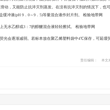
不滑动，又能防止抗淬灭剂蒸发。在没有抗淬灭剂的情况下，也
盐缓冲液(pH 9．0～9．5)等量混合液作封片剂。
检验地带网
沾上无水乙醇或3：7的醇醚混合液轻轻擦拭。
检验地带网
长荧光会逐渐减弱。若标本放在聚乙烯塑料袋中4℃保存，可延缓
责任编辑： 本文