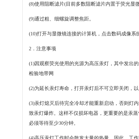
(8)使用阻断滤片(目前多数阻断滤片内置于荧光显微
(9)通过粗、细螺旋调整焦距。
(10)打开与显微镜连接的计算机，点击数码成像
2．注意事项
(1)因观察荧光使用的光源为高压汞灯，其中发
检验地带网
(2)为延长汞灯寿命，打开汞灯后不可立即关闭，
(3)汞灯熄灭后待完全冷却才能重新启动，否则
致汞灯爆炸。这样不仅损坏电器，更重要的是汞蒸
必须等待至少30分钟。
(4)高压汞灯工作时会散发大量的热量，因此，工