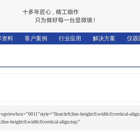
术资料
客户案例
行业应用
解决方案
仪器
0011"style="float:left;line-height:0;width:0;vertical-align:
ine-height:0;width:0;vertical-align:top;"