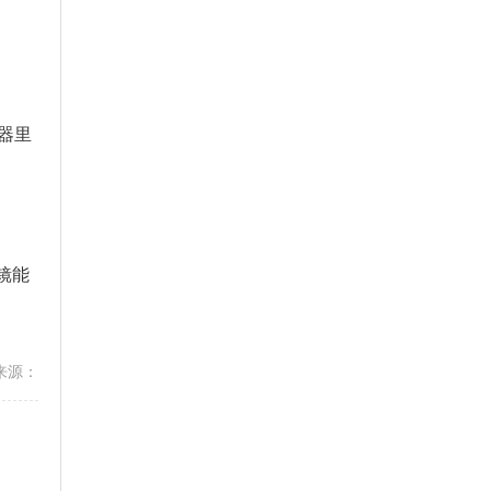
器里
镜能
来源：