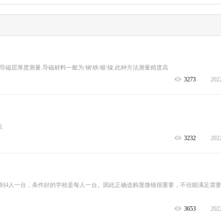
磁层厚度测量.导磁材料一般为:钢\铁\银\镍.此种方法测量精度高
3273
202
点
3232
202
到4人一台，条件好的学校是每人一台。因此正确选购显微镜很重要，不但能满足需
3653
202