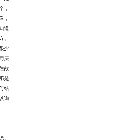
个，
像，
知道
方。
很少
同层
往故
那是
何结
以询
虑。