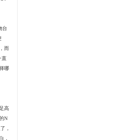
物台
便
，而
一直
择哪
足高
的N
以了，
白，