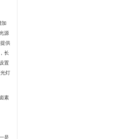
增加
光源
能提供
，长
设置
荧光灯
卤素
一是