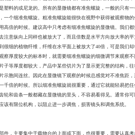
是塑料的或尼龙的。所有的显微镜都有准焦螺旋，一般的只有一
，一个细准焦螺旋。粗准焦螺旋能很快在视野中获得被观察物的
用高倍的时候。建议高中只考虑有细准焦螺旋的显微镜。我们都
去注意纵向上同样也被放大了，而且倍数是水平方向放大率的平
到很细的植物纤维，纤维在水平面上被放大了40倍，可是我们却
在观察厚度较大的标本时，就需要细准焦螺旋的细微调节来观察不
片子等厚度都较大，产品中某些切片为了显示更完整的结构，往
片示胞间连丝。因此在显微镜下观察的时候总感觉对不准焦距，
一千倍的时候。所以细准焦螺旋就很重要，通过它就能轻易把任
齿轮和齿条一般都藏在显微镜的里头，不容易看得见。通常你可
应该有限位机构，以阻止进一步调焦，损害镜头和调焦系统。
部件，主要集中于载物台的上面或下面，也很重要，需要认真考