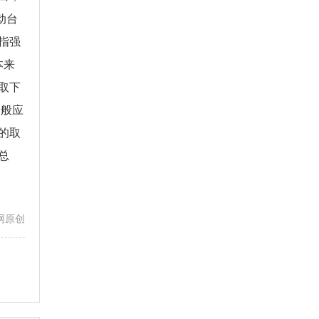
动台
指强
本来
取下
一般应
的取
总
网原创