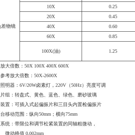
10X
0.25
20X
0.45
色差物镜
40X
0.60
60X
0.85
100X(油)
1.25
倍数：50X 100X 400X 600X
考放大倍数：50X-2600X
明器：6V/20W卤素灯，220V（50Hz）亮度可调
片组：转盘式、黄色、蓝色、绿色、磨砂玻璃
装置：可插入式起偏振片和三目头内置检偏振片
移动范围：纵向50mm；横向75mm
系统：带限位和调节松紧装置的同轴粗微动，
 0.002mm