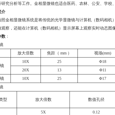
行研究分析等工作。金相显微镜也适合医药、农林、公安、学校
简介
金相显微镜系统是将传统的光学显微镜与计算机（数码相机）
微观察，还能在计算机（数码相机）显示屏幕上观察实时动态图
参数
：
镜
放大倍数
焦距（ mm ）
视场(mm)
10X
25
Φ18
镜
20X
13
Φ11
镜
10X
25
Φ17
镜
类型
放大倍数
数值孔径
5X
0.12