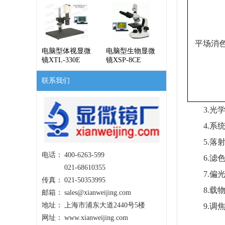
平场消
电脑型体视显微
电脑型生物显微
镜XTL-330E
镜XSP-8CE
联系我们
3.光学放大
4.系统参
5.落射照
电话：
400-6263-599
6.滤色
021-68610355
7.偏光
传真：
021-50353995
8.载物台
邮箱：
sales@xianweijing.com
地址：
上海市浦东大道2440号5楼
9.调焦
网址：
www.xianweijing.com
微动格值