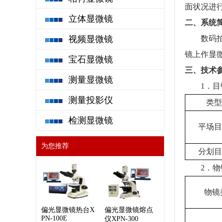
面状况进
立体显微镜
二、系统
视频显微镜
数码拍照
镜上作显
宝石显微镜
三、技术
测量显微镜
1．目
测量投影仪
类型
检测显微镜
平场目
为您推荐
分划目
2．物
物镜
偏光显微镜热台X
偏光显微镜熔点
PN-100E
仪XPN-300