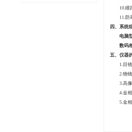
10.瞳距
11.防
四、系统
电脑型
数码相
五、仪器
1.目镜：5
2.物镜：
3.高像
4.金相图
5.金相组织