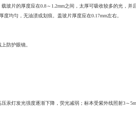
玻片的厚度应在0.8～1.2mm之间，太厚可吸收较多的光，并
度均匀，无油渍或划痕。盖玻片厚度应在0.17mm左右。
戴上防护眼镜。
超高压汞灯发光强度逐渐下降，荧光减弱；标本受紫外线照射3～5mi
。