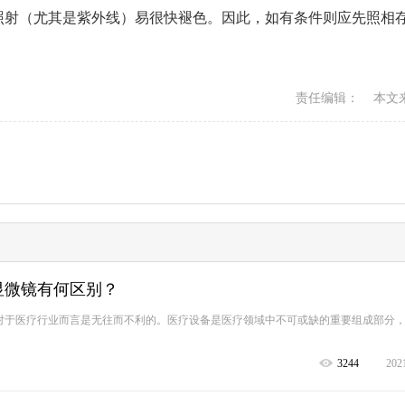
照射（尤其是紫外线）易很快褪色。因此，如有条件则应先照相
责任编辑： 本文
显微镜有何区别？
对于医疗行业而言是无往而不利的。医疗设备是医疗领域中不可或缺的重要组成部分
3244
202