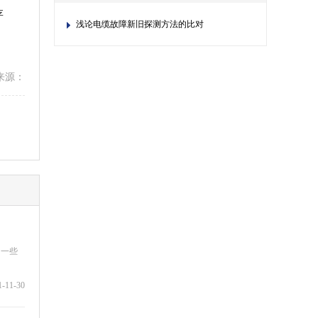
存
浅论电缆故障新旧探测方法的比对
来源：
，一些
1-11-30