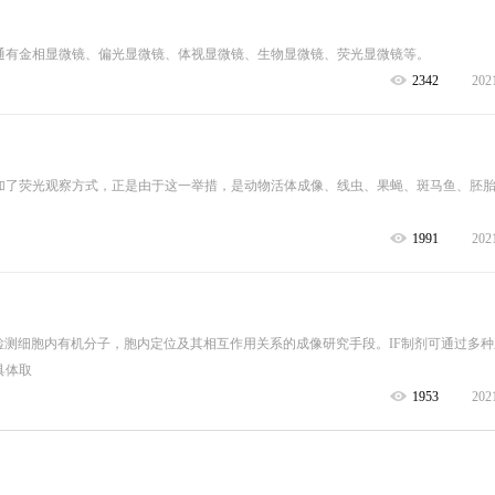
通有金相显微镜、偏光显微镜、体视显微镜、生物显微镜、荧光显微镜等。
2342
202
加了荧光观察方式，正是由于这一举措，是动物活体成像、线虫、果蝇、斑马鱼、胚
1991
202
检测细胞内有机分子，胞内定位及其相互作用关系的成像研究手段。IF制剂可通过多
具体取
1953
202